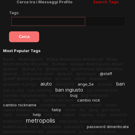
Cerca tra i Messaggi Profilo
Search Tags
Tags:
Most Popular Tags
#aiuto
#baningiusto
#failrp #metropolis #minecraft
#help
#staff #staffer #founder
#unban
#unban #baningiusto #sban
@admin
@ange_5e
@danito126
@m3manuel @ghostfabbyz
@serial ... si di nuovo ahah
@sipork
@sosexce
@staff
@staff @mod @everyone
account
admin
aiutatemi
aiuto
ban
aiutatemi vi prego
alebello10
ange_5e
azienda
ban ingiusto
ban a caso
ban evading
ban permanente
bannato ingiustamente
bedwars
bug
bug metropolis
bug zaino
cambio
cambio account
cambio nick
cambio nickname
cambio nome
cambionickname
chunk
ciaokiratiadoro
fabbyz
failrp
forum
frp
gang
giocatore
hack
hacker
help
help me
helper
ingiusto
login
lynzx200
metropolis
matteohcf
metropolis aiuto
minecraft
mod
multiaccount
nick
nickname
password
password dimenticata
passworddimenticata
passwordreset
pixelmon
premium