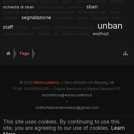
private
problema
proposta
report
reset password
richiesta
sban
richiesta di sban
richiesta sban
roleplay
sban ban ingiusto
sban da minecraft
sbannatemi pls
scam
segnalazione
segnala
shayzohh
sipork
skyblock
soldi
unban
staff
staffer
supporto
ufficializzazione gang
unban minecraft
vanilla
vip
waraccademy
woj1hoj2
Tags
© 2026
WarAccademy
— Non affiliato con Mojang, AB
P.IVA: 04313660245 — Digital Services of Mattia Fabbiani (VI)
assistenza@waraccademy.it
•
mattiafabbianibusiness@gmail.com
@GhostFabbyz
This site uses cookies. By continuing to use this
site, you are agreeing to our use of cookies.
Learn
Maintained by WarAccademy Administrators