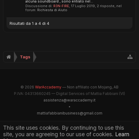
alcuna soundboard , sono entrato nel...
Discussione di:
R3N-FIRE
,
17 Luglio 2019
, 2 risposte, nel
forum:
Richiesta di Aiuto
Risultati da 1 a 4 di 4
Tags
© 2026
WarAccademy
— Non affiliato con Mojang, AB
P.IVA: 04313660245 — Digital Services of Mattia Fabbiani (VI)
assistenza@waraccademy.it
•
mattiafabbianibusiness@gmail.com
@GhostFabbyz
This site uses cookies. By continuing to use this
site, you are agreeing to our use of cookies.
Learn
Maintained by WarAccademy Administrators