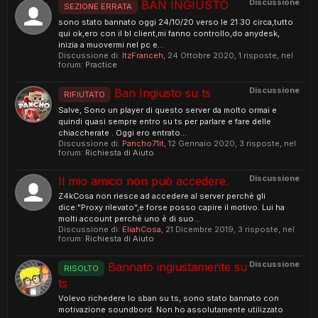
Discussione
BAN INGIUSTO
SEZIONE ERRATA
sono stato bannato oggi 24/10/20 verso le 21:30 circa,tutto
qui ok,ero con il bl client,mi fanno controllo,do anydesk,
inizia a muovermi nel pc e...
Discussione di:
ItzFranceh
,
24 Ottobre 2020
, 1 risposte, nel
forum:
Practice
Discussione
Ban Ingiusto su ts
RIFIUTATO
Salve, Sono un player di questo server da molto ormai e
quindi quasi sempre entro su ts per parlare e fare delle
chiaccherate . Oggi ero entrato...
Discussione di:
Pancho71it
,
12 Gennaio 2020
, 3 risposte, nel
forum:
Richiesta di Aiuto
Discussione
Il mio amico non può accedere.
Z4kCosa non riesce ad accedere al server perchè gli
dice:"Proxy rilevato",e forse posso capire il motivo. Lui ha
molti account perchè uno è di suo...
Discussione di:
EliahCosa
,
21 Dicembre 2019
, 3 risposte, nel
forum:
Richiesta di Aiuto
Discussione
Bannato ingiustamente su
RISOLTO
ts
Volevo richedere lo sban su ts, sono stato bannato con
motivazione soundbord. Non ho assolutamente utilizzato