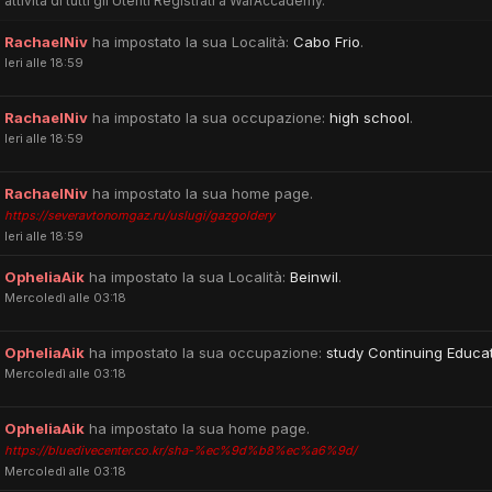
 attività di tutti gli Utenti Registrati a WarAccademy.
RachaelNiv
ha impostato la sua Località:
Cabo Frio
.
Ieri alle 18:59
RachaelNiv
ha impostato la sua occupazione:
high school
.
Ieri alle 18:59
RachaelNiv
ha impostato la sua home page.
https://severavtonomgaz.ru/uslugi/gazgoldery
Ieri alle 18:59
OpheliaAik
ha impostato la sua Località:
Beinwil
.
Mercoledì alle 03:18
OpheliaAik
ha impostato la sua occupazione:
study Continuing Educa
Mercoledì alle 03:18
OpheliaAik
ha impostato la sua home page.
https://bluedivecenter.co.kr/sha-%ec%9d%b8%ec%a6%9d/
Mercoledì alle 03:18