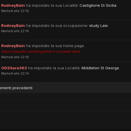
RodneyBain
ha impostato la sua Località:
Castiglione Di Sicilia
.
Martedì alle 22:16
RodneyBain
ha impostato la sua occupazione:
study Law
.
Martedì alle 22:16
RodneyBain
ha impostato la sua home page.
https://messello.com/blog/what-is-a-shared-inbox
Martedì alle 22:16
ODSSara363
ha impostato la sua Località:
Middleton St George
.
Martedì alle 22:14
ementi precedenti