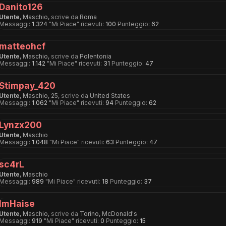
Danito126
Utente
, Maschio,
scrive da
Roma
Messaggi:
1.324
"Mi Piace" ricevuti:
100
Punteggio:
62
matteohcf
Utente
, Maschio,
scrive da
Polentonia
Messaggi:
1.142
"Mi Piace" ricevuti:
31
Punteggio:
47
Stimpay_420
Utente
, Maschio, 25,
scrive da
United States
Messaggi:
1.062
"Mi Piace" ricevuti:
94
Punteggio:
62
Lynzx200
Utente
, Maschio
Messaggi:
1.048
"Mi Piace" ricevuti:
63
Punteggio:
47
sc4rL
Utente
, Maschio
Messaggi:
989
"Mi Piace" ricevuti:
18
Punteggio:
37
ImHaise
Utente
, Maschio,
scrive da
Torino, McDonald's
Messaggi:
919
"Mi Piace" ricevuti:
0
Punteggio:
15