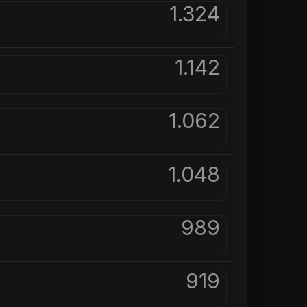
ShelliRoll (Sabato alle 16:
NannieIver (Sabato
1.324
1.142
1.062
1.048
989
919