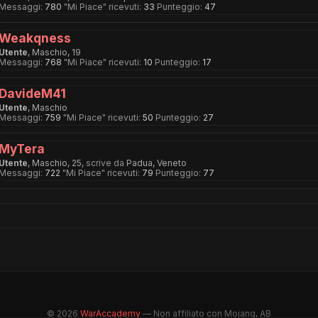
Messaggi:
780
"Mi Piace" ricevuti:
33
Punteggio:
47
Weakqness
Utente
, Maschio, 19
Messaggi:
768
"Mi Piace" ricevuti:
10
Punteggio:
17
DavideM41
Utente
, Maschio
Messaggi:
759
"Mi Piace" ricevuti:
50
Punteggio:
27
MyTera
Utente
, Maschio, 25,
scrive da
Padua, Veneto
Messaggi:
722
"Mi Piace" ricevuti:
79
Punteggio:
77
© 2026
WarAccademy
— Non affiliato con Mojang, AB