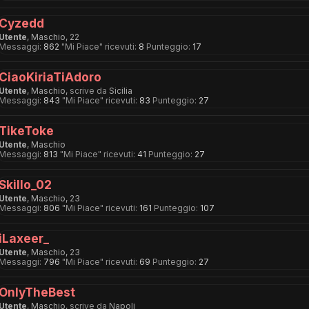
Cyzedd
Utente
, Maschio, 22
Messaggi:
862
"Mi Piace" ricevuti:
8
Punteggio:
17
CiaoKiriaTiAdoro
Utente
, Maschio,
scrive da
Sicilia
Messaggi:
843
"Mi Piace" ricevuti:
83
Punteggio:
27
TikeToke
Utente
, Maschio
Messaggi:
813
"Mi Piace" ricevuti:
41
Punteggio:
27
Skillo_02
Utente
, Maschio, 23
Messaggi:
806
"Mi Piace" ricevuti:
161
Punteggio:
107
iLaxeer_
Utente
, Maschio, 23
Messaggi:
796
"Mi Piace" ricevuti:
69
Punteggio:
27
OnlyTheBest
Utente
, Maschio,
scrive da
Napoli