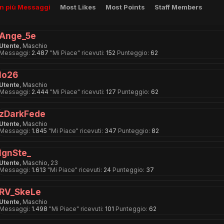
on più Messaggi
Most Likes
Most Points
Staff Members
Ange_5e
Utente
, Maschio
Messaggi:
2.487
"Mi Piace" ricevuti:
152
Punteggio:
62
lo26
Utente
, Maschio
Messaggi:
2.444
"Mi Piace" ricevuti:
127
Punteggio:
62
zDarkFede
Utente
, Maschio
Messaggi:
1.845
"Mi Piace" ricevuti:
347
Punteggio:
82
IgnSte_
Utente
, Maschio, 23
Messaggi:
1.613
"Mi Piace" ricevuti:
24
Punteggio:
37
RV_SkeLe
Utente
, Maschio
Messaggi:
1.498
"Mi Piace" ricevuti:
101
Punteggio:
62