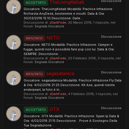
Discussione
TheLivingKebab
ACCETTATO
Giocatore: TheLivingKebab Modalità: Practice Infrazione:
Richiesta AnyDesk, bestemmie e insulti. Data & Ora:
30/03/2018 15:10 Descrizione: Dalle...
Discussione di:
zDarkFede
,
30 Marzo 2018
, 1 risposte, nel
forum:
Segnala Giocatore
Discussione
NETO
RIFIUTATO
Giocatore: NETO Modalità: Practice Infrazione: Camper e
fugge, quindi non è possibile fare pvp con lui. Data & Ora:
SEMPRE. Descrizione:...
Discussione di:
zDarkFede
,
20 Febbraio 2018
, 3 risposte, nel
forum:
Segnala Giocatore
Discussione
segasatanica
RIFIUTATO
Giocatore: segasatanica Modalità: Practice Infrazione:Fly Data
& Ora: 4/02/2018 21:25 Descrizione: Kit Axe, quindi niente
enderpearl, la foto è in...
Discussione di:
zDarkFede
,
4 Febbraio 2018
, 1 risposte, nel
forum:
Segnala Giocatore
Discussione
GTX
ACCETTATO
Giocatore: GTX Modalità: Practice Infrazione: Spam Ip Data &
Ora: 4/02/2018 21:15 Descrizione: . Prove A Sostegno Della
Tua Segnalazione:...