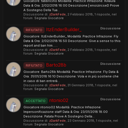
Giocatore: fabbricino Modalità: Practice Infrazione: Killaura
Data & Ora: 2/02/2018 16:00 Descrizione:|:enoizircseD Prove
A Sostegno Della Tua...
Discussione di:
zDarkFede
,
2 Febbraio 2018
, 1 risposte, nel
forum:
Segnala Giocatore
Discussione
ItzEnderBuilder_
RIFIUTATO
Giocatore: ItzEnderBuilder_ Modalità: Practice Infrazione: Fly
Data & Ora: 2/02/2018 16:50 Descrizione: Give a sense to this
report and ban him......
Discussione di:
zDarkFede
,
2 Febbraio 2018
, 1 risposte, nel
forum:
Segnala Giocatore
Discussione
Barto28b
RIFIUTATO
Giocatore: Barto28b Modalità: Practice Infrazione: Fly Data &
Ora: 31/01/2018 16:10 Descrizione: Vola e in più sostiene che
in caso di ban entrerà...
Discussione di:
zDarkFede
,
31 Gennaio 2018
, 1 risposte, nel
forum:
Segnala Giocatore
Discussione
ntonio02
ACCETTATO
Giocatore:ntonio02 Modalità: Practice Infrazione:
Impersonificazione staff Data & Ora: 23/01/2018 18:00
Descrizione: Patata Prove A Sostegno Della...
Discussione di:
zDarkFede
,
23 Gennaio 2018
, 1 risposte, nel
forum:
Segnala Giocatore