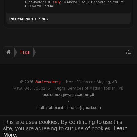
Discussione di:
pelly
,
16 Marzo 2021
, 2 risposte, nel forum:
Supporto Forum
Risultati da 1 a 7 di 7
Tags
© 2026
WarAccademy
— Non affiliato con Mojang, AB
P.IVA: 04313660245 — Digital Services of Mattia Fabbiani (VI)
assistenza@waraccademy.it
•
mattiafabbianibusiness@gmail.com
@GhostFabbyz
This site uses cookies. By continuing to use this
site, you are agreeing to our use of cookies.
Learn
Maintained by WarAccademy Administrators
More.