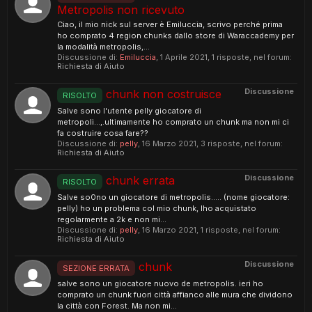
Metropolis non ricevuto
Ciao, il mio nick sul server è Emiluccia, scrivo perché prima
ho comprato 4 region chunks dallo store di Waraccademy per
la modalità metropolis,...
Discussione di:
Emiluccia
,
1 Aprile 2021
, 1 risposte, nel forum:
Richiesta di Aiuto
Discussione
chunk non costruisce
RISOLTO
Salve sono l'utente pelly giocatore di
metropoli...,.ultimamente ho comprato un chunk ma non mi ci
fa costruire cosa fare??
Discussione di:
pelly
,
16 Marzo 2021
, 3 risposte, nel forum:
Richiesta di Aiuto
Discussione
chunk errata
RISOLTO
Salve so0no un giocatore di metropolis..... (nome giocatore:
pelly) ho un problema col mio chunk, lho acquistato
regolarmente a 2k e non mi...
Discussione di:
pelly
,
16 Marzo 2021
, 1 risposte, nel forum:
Richiesta di Aiuto
Discussione
chunk
SEZIONE ERRATA
salve sono un giocatore nuovo de metropolis. ieri ho
comprato un chunk fuori città affianco alle mura che dividono
la città con Forest. Ma non mi...