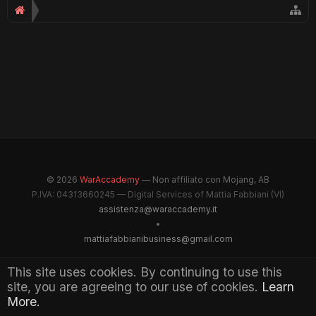
© 2026
WarAccademy
— Non affiliato con Mojang, AB
P.IVA: 04313660245 — Digital Services of Mattia Fabbiani (VI)
assistenza@waraccademy.it
•
mattiafabbianibusiness@gmail.com
@GhostFabbyz
This site uses cookies. By continuing to use this
site, you are agreeing to our use of cookies.
Learn
Maintained by WarAccademy Administrators
More.