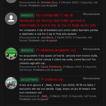
Discussione di:
Slender_Box
,
3 Ottobre 2021
, 1 risposte, nel
forum:
Problemi con Acquisti
Discussione
ho comprato il vip di
RISOLTO
bedwars mi hanno bannato perma e
sbannato e ora il vip lo ho in hub aiuto plis
ho comprato il vip di bedwars poi sono stato bannato perma
e sbannato e ora ho il vip in Hub plis aiutami
Discussione di:
JackBack
,
2 Aprile 2021
, 2 risposte, nel
forum:
Problemi con Acquisti
Discussione
Problema acquisto vip
RISOLTO
ho acquistato il vip quasi un'ora fa.. ancora non ricevo nulla,
ho provato anche senza il client ma nulla, come faccio? ho
chiesto agli altri vip...
Discussione di:
David_TheStorm
,
21 Marzo 2021
, 4 risposte,
nel forum:
Problemi con Acquisti
Discussione
Problemi vip
ACCETTATO
Il mio id in gioco e` _Nalk_ il mar 1 set 2020, 16:18 ho fatto l`
aqcuisto del vip sul vanilla. Oggi, dopo un po di tempo che
non rientravo nel...
Discussione di:
_Nalk_
,
9 Marzo 2021
, 4 risposte, nel forum:
Problemi con Acquisti