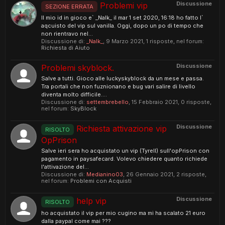
Discussione
Problemi vip
SEZIONE ERRATA
Il mio id in gioco e` _Nalk_ il mar 1 set 2020, 16:18 ho fatto l`
aqcuisto del vip sul vanilla. Oggi, dopo un po di tempo che
non rientravo nel...
Discussione di:
_Nalk_
,
9 Marzo 2021
, 1 risposte, nel forum:
Richiesta di Aiuto
Discussione
Problemi skyblock.
Salve a tutti. Gioco alle luckyskyblock da un mese e passa.
Tra portali che non fuznionano e bug vari salire di livello
diventa molto difficile....
Discussione di:
settembrebello
,
15 Febbraio 2021
, 0 risposte,
nel forum:
SkyBlock
Discussione
Richiesta attivazione vip
RISOLTO
OpPrison
Salve ieri sera ho acquistato un vip (Tyrell) sull'opPrison con
pagamento in paysafecard. Volevo chiedere quanto richiede
l'attivazione del...
Discussione di:
Medianino03
,
26 Gennaio 2021
, 2 risposte,
nel forum:
Problemi con Acquisti
Discussione
help vip
RISOLTO
ho acquistato il vip per mio cugino ma mi ha scalato 21 euro
dalla paypal come mai ???