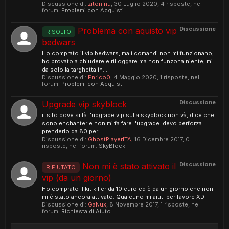
Discussione di:
zitoninu
,
30 Luglio 2020
, 4 risposte, nel
forum:
Problemi con Acquisti
Discussione
Problema con aquisto vip
RISOLTO
bedwars
Ho comprato il vip bedwars, ma i comandi non mi funzionano,
ho provato a chiudere e rilloggare ma non funzona niente, mi
da solo la targhetta in...
Discussione di:
Enrico0
,
4 Maggio 2020
, 1 risposte, nel
forum:
Problemi con Acquisti
Discussione
Upgrade vip skyblock
il sito dove si fà l'upgrade vip sulla skyblock non và, dice che
sono enchanter e non mi fa fare l'upgrade. devo perforza
prenderlo da 80 per...
Discussione di:
GhostPlayerITA
,
16 Dicembre 2017
, 0
risposte, nel forum:
SkyBlock
Discussione
Non mi è stato attivato il
RIFIUTATO
vip (da un giorno)
Ho comprato il kit killer da 10 euro ed è da un giorno che non
mi è stato ancora attivato. Qualcuno mi aiuti per favore XD
Discussione di:
GaNux
,
8 Novembre 2017
, 1 risposte, nel
forum:
Richiesta di Aiuto