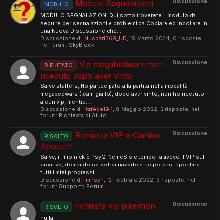
Discussione
Modulo Segnalazioni
MODULO
MODULO SEGNALAZIONI Qui sotto troverete il modulo da
seguire per segnalazioni e problemi da Copiare ed Incollare in
una Nuova Discussione che...
Discussione di:
Nusbari369_UD
,
19 Marzo 2024
, 0 risposte,
nel forum:
SkyBlock
Discussione
Vip megabedwars non
RIFIUTATO
ricevuto dopo aver vinto
Salve staffers, Ho partecipato alla partita nella modalità
megabedwars (team giallo), dopo aver vinto, non ho ricevuto
alcun vip, mentre...
Discussione di:
itzfede19_1
,
8 Maggio 2022
, 2 risposte, nel
forum:
Richiesta di Aiuto
Discussione
Richiesta VIP e Cambio
RISOLTO
Account
Salve, il mio nick è PsyQ_NemeSis e tempo fa avevo il VIP sul
creative, domando se potrei riaverlo e se potessi spostare
tutti i miei progressi...
Discussione di:
ImPsyh
,
12 Febbraio 2022
, 3 risposte, nel
forum:
Supporto Forum
Discussione
richiesta vip pixelmon
RISOLTO
nulla