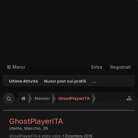
Menu
Entra
Registrati
Ultime Attività
Nuovi post sui profili
...
Membri
GhostPlayerITA
GhostPlayerITA
Utente
, Maschio, 26
GhostPlayerITA è stato visto:
1 Dicembre 2019