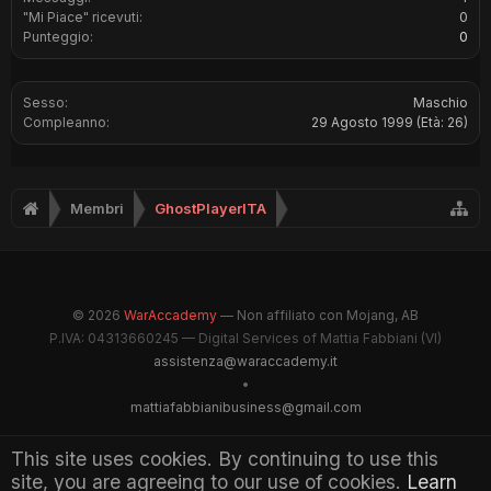
"Mi Piace" ricevuti:
0
Punteggio:
0
Sesso:
Maschio
Compleanno:
29 Agosto 1999
(Età: 26)
Membri
GhostPlayerITA
© 2026
WarAccademy
— Non affiliato con Mojang, AB
P.IVA: 04313660245 — Digital Services of Mattia Fabbiani (VI)
assistenza@waraccademy.it
•
mattiafabbianibusiness@gmail.com
@GhostFabbyz
This site uses cookies. By continuing to use this
site, you are agreeing to our use of cookies.
Learn
Maintained by WarAccademy Administrators