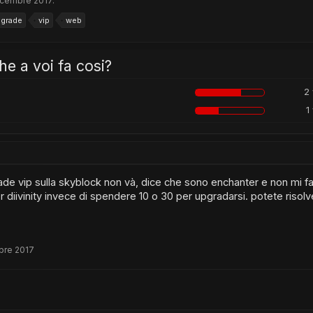
icembre 2017
.
grade
vip
web
e a voi fa cosi?
2 
1
pgrade vip sulla skyblock non và, dice che sono enchanter e non mi 
r diivinity invece di spendere 10 o 30 per upgradarsi. potete risol
bre 2017