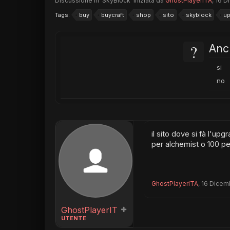
Discussione in '
SkyBlock
' iniziata da
GhostPlayerITA
,
16 D
Tags:
buy
buycraft
shop
sito
skyblock
up
?
Anch
si
no
il sito dove si fà l'u
per alchemist o 100 pe
GhostPlayerITA
,
16 Dicem
GhostPlayerITA
UTENTE