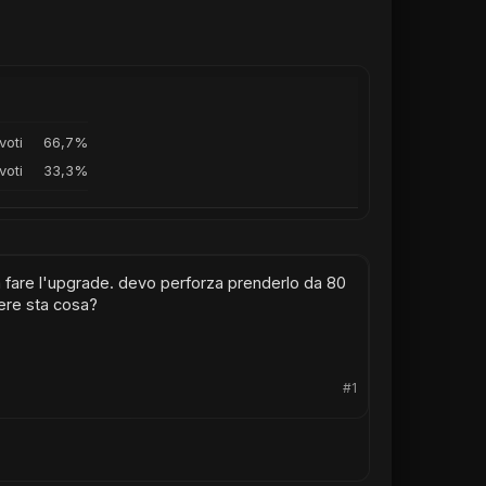
voti
66,7%
 voti
33,3%
fa fare l'upgrade. devo perforza prenderlo da 80
vere sta cosa?
#1