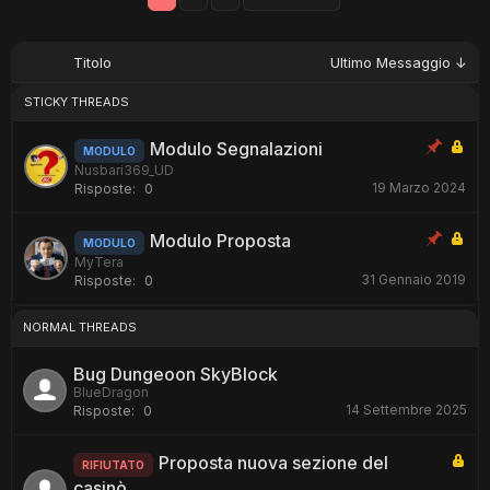
Titolo
Ultimo Messaggio ↓
STICKY THREADS
Modulo Segnalazioni
MODULO
Nusbari369_UD
19 Marzo 2024
Risposte:
0
Modulo Proposta
MODULO
MyTera
31 Gennaio 2019
Risposte:
0
NORMAL THREADS
Bug Dungeoon SkyBlock
BlueDragon
14 Settembre 2025
Risposte:
0
Proposta nuova sezione del
RIFIUTATO
casinò