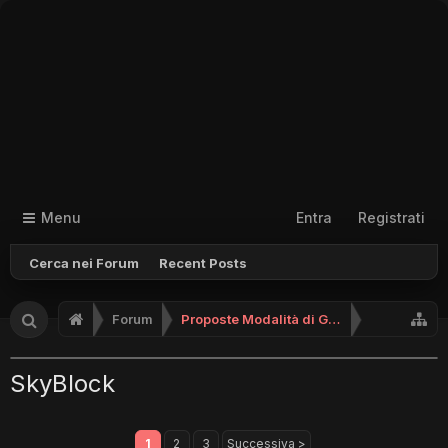
Menu
Entra
Registrati
Cerca nei Forum
Recent Posts
Forum
Proposte Modalità di Gioco (No Supporto)
SkyBlock
1
2
3
Successiva >