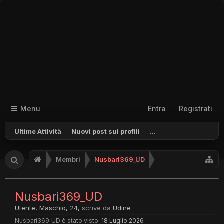
Menu
Entra
Registrati
Ultime Attività
Nuovi post sui profili
...
Membri
Nusbari369_UD
Nusbari369_UD
Utente
, Maschio, 24,
scrive da
Udine
Nusbari369_UD è stato visto:
18 Luglio 2026