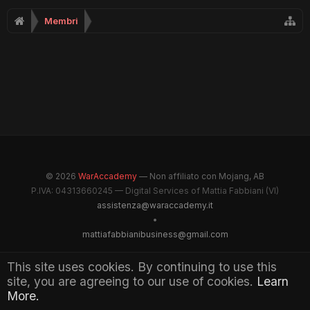
Membri
© 2026
WarAccademy
— Non affiliato con Mojang, AB
P.IVA: 04313660245 — Digital Services of Mattia Fabbiani (VI)
assistenza@waraccademy.it
•
mattiafabbianibusiness@gmail.com
@GhostFabbyz
This site uses cookies. By continuing to use this
site, you are agreeing to our use of cookies.
Learn
Maintained by WarAccademy Administrators
More.