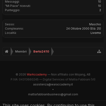
Messaggi:
10
"Mi Piace" ricevuti:
10
Punteggio:
2
Sesso:
Maschio
Compleanno:
24 Ottobre 2000
(Età: 25)
Località:
Livorno
Membri
Berto2410
© 2026
WarAccademy
— Non affiliato con Mojang, AB
P.IVA: 04313660245 — Digital Services of Mattia Fabbiani (VI)
assistenza@waraccademy.it
•
mattiafabbianibusiness@gmail.com
@GhostFabbyz
This site uses cookies. By continuing to use this