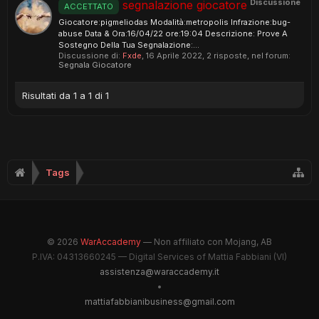
Discussione
segnalazione giocatore
ACCETTATO
Giocatore:pigmeliodas Modalità:metropolis Infrazione:bug-
abuse Data & Ora:16/04/22 ore:19:04 Descrizione: Prove A
Sostegno Della Tua Segnalazione:...
Discussione di:
Fxde
,
16 Aprile 2022
, 2 risposte, nel forum:
Segnala Giocatore
Risultati da 1 a 1 di 1
Tags
© 2026
WarAccademy
— Non affiliato con Mojang, AB
P.IVA: 04313660245 — Digital Services of Mattia Fabbiani (VI)
assistenza@waraccademy.it
•
mattiafabbianibusiness@gmail.com