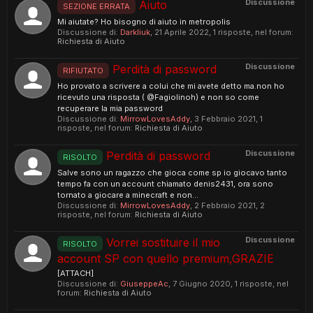
Discussione
Aiuto
SEZIONE ERRATA
Mi aiutate? Ho bisogno di aiuto in metropolis
Discussione di:
Darkliuk
,
21 Aprile 2022
, 1 risposte, nel forum:
Richiesta di Aiuto
Discussione
Perdità di password
RIFIUTATO
Ho provato a scrivere a colui che mi avete detto ma.non ho
ricevuto una risposta ( @Fagiolinoh) e non so come
recuperare la mia password
Discussione di:
MirrowLovesAddy
,
3 Febbraio 2021
, 1
risposte, nel forum:
Richiesta di Aiuto
Discussione
Perdità di password
RISOLTO
Salve sono un ragazzo che gioca come sp io giocavo tanto
tempo fa con un account chiamato denis2431, ora sono
tornato a giocare a minecraft e non...
Discussione di:
MirrowLovesAddy
,
2 Febbraio 2021
, 2
risposte, nel forum:
Richiesta di Aiuto
Discussione
Vorrei sostituire il mio
RISOLTO
account SP con quello premium,GRAZIE
[ATTACH]
Discussione di:
GiuseppeAc
,
7 Giugno 2020
, 1 risposte, nel
forum:
Richiesta di Aiuto