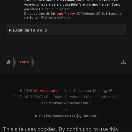
volevo chiedere se era possibile fare provino Helper. Sono
già stato Helper in un server...
Discussione di:
Simone_Frakky
,
13 Febbraio 2018
, 1 risposte,
nel forum:
Richiesta di Aiuto
Risultati da 1 a 8 di 8
Tags
© 2026
WarAccademy
— Non affiliato con Mojang, AB
P.IVA: 04313660245 — Digital Services of Mattia Fabbiani (VI)
assistenza@waraccademy.it
•
mattiafabbianibusiness@gmail.com
@GhostFabbyz
This site uses cookies. By continuing to use this