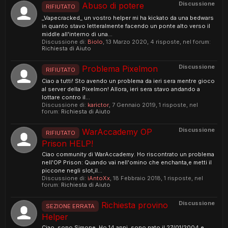
Discussione
Abuso di potere
RIFIUTATO
_Vapecracked_ un vostro helper mi ha kickato da una bedwars
in quanto stavo letteralmente facendo un ponte alto verso il
middle all'interno di una...
Discussione di:
Biolo
,
13 Marzo 2020
, 4 risposte, nel forum:
Richiesta di Aiuto
Discussione
Problema Pixelmon
RIFIUTATO
Ciao a tutti! Sto avendo un problema da ieri sera mentre gioco
al server della Pixelmon! Allora, ieri sera stavo andando a
lottare contro il...
Discussione di:
karictor
,
7 Gennaio 2019
, 1 risposte, nel
forum:
Richiesta di Aiuto
Discussione
WarAccademy OP
RIFIUTATO
Prison HELP!
Ciao community di WarAccademy. Ho riscontrato un problema
nell'OP Prison: Quando vai nell'omino che enchanta,e metti il
piccone negli slot,il...
Discussione di:
iAntoXx
,
18 Febbraio 2018
, 1 risposte, nel
forum:
Richiesta di Aiuto
Discussione
Richiesta provino
SEZIONE ERRATA
Helper
Ciao, sono Simone. Ho 14 anni, sono nato il 27/01/2004 e