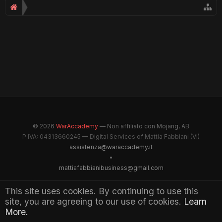
© 2026
WarAccademy
— Non affiliato con Mojang, AB
P.IVA: 04313660245 — Digital Services of Mattia Fabbiani (VI)
assistenza@waraccademy.it
•
mattiafabbianibusiness@gmail.com
@GhostFabbyz
This site uses cookies. By continuing to use this
site, you are agreeing to our use of cookies.
Learn
Maintained by WarAccademy Administrators
More.