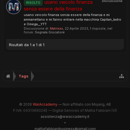
Discussione
usano veicolo finanza
RISOLTO
senza essere della finanza
usano veicolo finanza senza essere della finanza e mi
ammanettano e mi fanno entrare nella macchina Capitan_ladro
e Omega__YTT
Discussione di:
Matrixxx
,
22 Aprile 2023
, 1 risposte, nel
forum:
Segnala Giocatore
Risultati da 1 a 1 di 1
Tags
© 2026
WarAccademy
— Non affiliato con Mojang, AB
P.IVA: 04313660245 — Digital Services of Mattia Fabbiani (VI)
assistenza@waraccademy.it
•
mattiafabbianibusiness@gmail.com