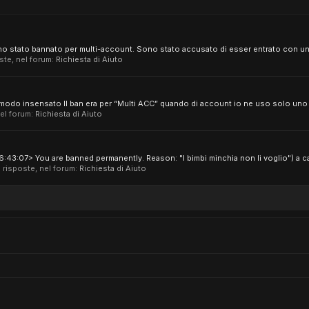
o stato bannato per multi-account. Sono stato accusato di esser entrato con un 
oste, nel forum:
Richiesta di Aiuto
modo insensato Il ban era per “Multi ACC” quando di account io ne uso solo uno
nel forum:
Richiesta di Aiuto
:43:07> You are banned permanently. Reason: "I bimbi minchia non li voglio") a ca
 1 risposte, nel forum:
Richiesta di Aiuto