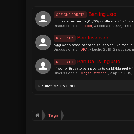
Ban ingiusto
SEZIONE ERRATA
In questo momento [03/02/22 alle ore 23:41] son
Discussione di:
Puppet
,
3 Febbraio 2022
, 1 risp
Ban Insensato
RIFIUTATO
oggi sono stato bannano dal server Pixelmon in 
Discussione di:
0101
,
7 Luglio 2019
, 2 risposte, 
Ban Da Ts Ingiusto
RIFIUTATO
mi sono ritrovato bannato da ts da M3Manuel (<16
Discussione di:
MegahFattoneh_
,
2 Aprile 2019
,
Risultati da 1 a 3 di 3
Tags