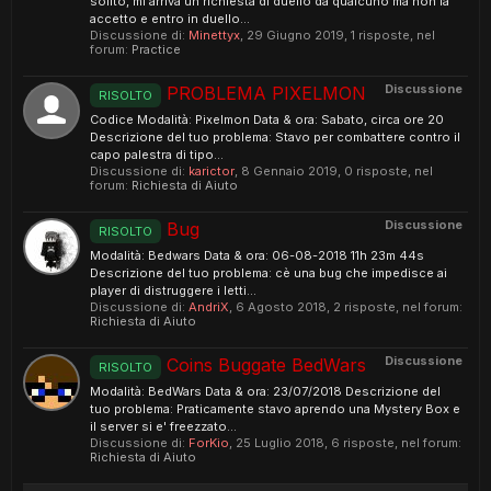
solito, mi arriva un richiesta di duello da qualcuno ma non la
accetto e entro in duello...
Discussione di:
Minettyx
,
29 Giugno 2019
, 1 risposte, nel
forum:
Practice
Discussione
PROBLEMA PIXELMON
RISOLTO
Codice Modalità: Pixelmon Data & ora: Sabato, circa ore 20
Descrizione del tuo problema: Stavo per combattere contro il
capo palestra di tipo...
Discussione di:
karictor
,
8 Gennaio 2019
, 0 risposte, nel
forum:
Richiesta di Aiuto
Discussione
Bug
RISOLTO
Modalità: Bedwars Data & ora: 06-08-2018 11h 23m 44s
Descrizione del tuo problema: cè una bug che impedisce ai
player di distruggere i letti...
Discussione di:
AndriX
,
6 Agosto 2018
, 2 risposte, nel forum:
Richiesta di Aiuto
Discussione
Coins Buggate BedWars
RISOLTO
Modalità: BedWars Data & ora: 23/07/2018 Descrizione del
tuo problema: Praticamente stavo aprendo una Mystery Box e
il server si e' freezzato...
Discussione di:
ForKio
,
25 Luglio 2018
, 6 risposte, nel forum:
Richiesta di Aiuto