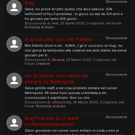
Discussione
Bug
Salve, ho prove di tutto quello che dico adesso. IGN :
IwillComeForYou Il problema : io gioco su war da 3/4 anni e
ho giocato per tanto [66 giorni...
Discussione di:
Iwill
,
23 Aprile 2020
, 0 risposte, nel forum:
Richiesta di Aiuto
Discussione
Bug succeso con mio fratello
Mio fratello [nick in mc : ItzWill_ ] gli e' succeso un bug , lui
non gioca da tantissimo alla creative era rank starter ma aveva
giocato per 6...
Discussione di:
Wozard
,
23 Marzo 2020
, 1 risposte, nel
forum:
Creative
Discussione
Ho problemi, non riesco ad
entrare su Metropolis.
Salve gentile staff, a me crea problemi entrare nel server
Metropolis. Mi viene fuori questa schermata a me
sconosciuto il significato. Non so che...
Discussione di:
ottoschultz
,
18 Marzo 2020
, 0 risposte, nel
forum:
Richiesta di Aiuto
Discussione
Bug Practice (in 2 duelli
contemporanemente)
Stavo giocando nel server sono entrato in coda come al