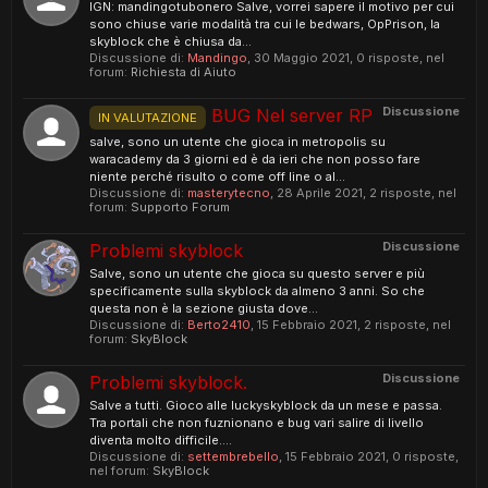
IGN: mandingotubonero Salve, vorrei sapere il motivo per cui
sono chiuse varie modalità tra cui le bedwars, OpPrison, la
skyblock che è chiusa da...
Discussione di:
Mandingo
,
30 Maggio 2021
, 0 risposte, nel
forum:
Richiesta di Aiuto
Discussione
BUG Nel server RP
IN VALUTAZIONE
salve, sono un utente che gioca in metropolis su
waracademy da 3 giorni ed è da ieri che non posso fare
niente perché risulto o come off line o al...
Discussione di:
masterytecno
,
28 Aprile 2021
, 2 risposte, nel
forum:
Supporto Forum
Discussione
Problemi skyblock
Salve, sono un utente che gioca su questo server e più
specificamente sulla skyblock da almeno 3 anni. So che
questa non è la sezione giusta dove...
Discussione di:
Berto2410
,
15 Febbraio 2021
, 2 risposte, nel
forum:
SkyBlock
Discussione
Problemi skyblock.
Salve a tutti. Gioco alle luckyskyblock da un mese e passa.
Tra portali che non fuznionano e bug vari salire di livello
diventa molto difficile....
Discussione di:
settembrebello
,
15 Febbraio 2021
, 0 risposte,
nel forum:
SkyBlock