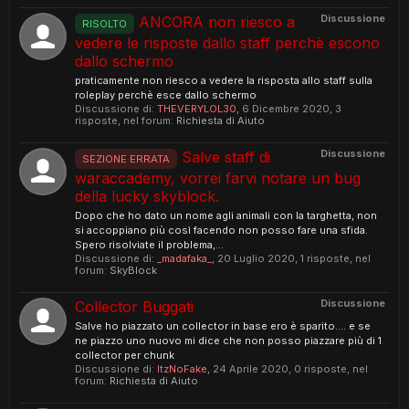
Discussione
ANCORA non riesco a
RISOLTO
vedere le risposte dallo staff perchè escono
dallo schermo
praticamente non riesco a vedere la risposta allo staff sulla
roleplay perchè esce dallo schermo
Discussione di:
THEVERYLOL30
,
6 Dicembre 2020
, 3
risposte, nel forum:
Richiesta di Aiuto
Discussione
Salve staff di
SEZIONE ERRATA
waraccademy, vorrei farvi notare un bug
della lucky skyblock.
Dopo che ho dato un nome agli animali con la targhetta, non
si accoppiano più così facendo non posso fare una sfida.
Spero risolviate il problema,...
Discussione di:
_madafaka_
,
20 Luglio 2020
, 1 risposte, nel
forum:
SkyBlock
Discussione
Collector Buggati
Salve ho piazzato un collector in base ero è sparito.... e se
ne piazzo uno nuovo mi dice che non posso piazzare più di 1
collector per chunk
Discussione di:
ItzNoFake
,
24 Aprile 2020
, 0 risposte, nel
forum:
Richiesta di Aiuto