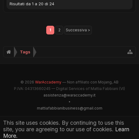
Risultati da 1 a 20 di 24
1
2
Successiva >
Tags
© 2026
WarAccademy
— Non affiliato con Mojang, AB
P.IVA: 04313660245 — Digital Services of Mattia Fabbiani (VI)
assistenza@waraccademy.it
•
mattiafabbianibusiness@gmail.com
@GhostFabbyz
This site uses cookies. By continuing to use this
site, you are agreeing to our use of cookies.
Learn
Maintained by WarAccademy Administrators
More.