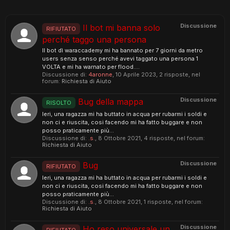
Discussione
Il bot mi banna solo
RIFIUTATO
perché taggo una persona
Il bot dì waraccademy mi ha bannato per 7 giorni da metro
users senza senso perché avevi taggato una persona 1
VOLTA e mi ha warnato per flood....
Discussione di:
4aronne
,
10 Aprile 2023
, 2 risposte, nel
forum:
Richiesta di Aiuto
Discussione
Bug della mappa
RISOLTO
Ieri, una ragazza mi ha buttato in acqua per rubarmi i soldi e
non ci e riuscita, cosi facendo mi ha fatto buggare e non
posso praticamente più...
Discussione di:
.s.
,
8 Ottobre 2021
, 4 risposte, nel forum:
Richiesta di Aiuto
Discussione
Bug
RIFIUTATO
Ieri, una ragazza mi ha buttato in acqua per rubarmi i soldi e
non ci e riuscita, cosi facendo mi ha fatto buggare e non
posso praticamente più...
Discussione di:
.s.
,
8 Ottobre 2021
, 1 risposte, nel forum:
Richiesta di Aiuto
Discussione
Ho reso universale un