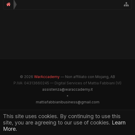
© 2026
WarAccademy
— Non affiliato con Mojang, AB
P.IVA: 04313660245 — Digital Services of Mattia Fabbiani (VI)
assistenza@waraccademy.it
•
mattiafabbianibusiness@gmail.com
@GhostFabbyz
This site uses cookies. By continuing to use this
site, you are agreeing to our use of cookies.
Learn
Maintained by WarAccademy Administrators
More.