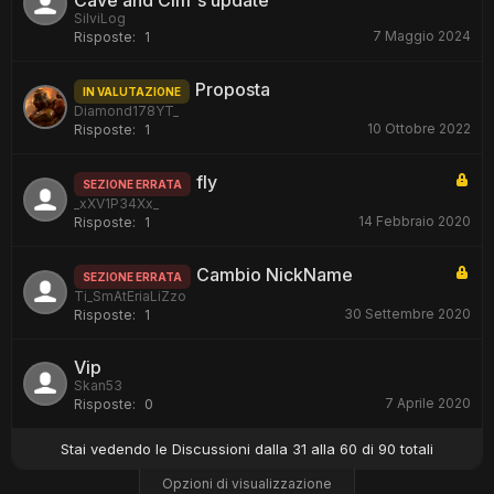
Cave and Cliff's update
SilviLog
7 Maggio 2024
Risposte:
1
Proposta
IN VALUTAZIONE
Diamond178YT_
10 Ottobre 2022
Risposte:
1
fly
SEZIONE ERRATA
_xXV1P34Xx_
14 Febbraio 2020
Risposte:
1
Cambio NickName
SEZIONE ERRATA
Ti_SmAtEriaLiZzo
30 Settembre 2020
Risposte:
1
Vip
Skan53
7 Aprile 2020
Risposte:
0
Stai vedendo le Discussioni dalla 31 alla 60 di 90 totali
Opzioni di visualizzazione