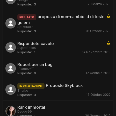
23 Marzo 2023
Risposte:
3
proposta di non-cambio id di teste
RIFIUTATO
golem
SpDefaulr
31 Ottobre 2020
Risposte:
3
Rispondete cavolo
SuperBello91
14 Novembre 2019
Risposte:
1
Report per un bug
_FlamezYT
17 Gennaio 2018
Risposte:
0
Proposte Skyblock
IN VALUTAZIONE
Thurko
13 Ottobre 2022
Risposte:
3
Rank immortal
Debby99
30 Gennaio 2019
Risposte:
1