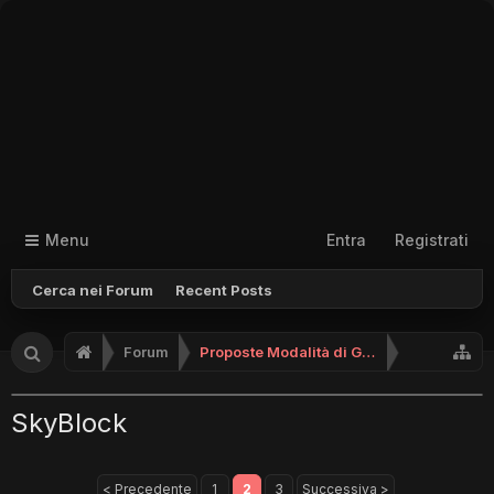
Menu
Entra
Registrati
Cerca nei Forum
Recent Posts
Forum
Proposte Modalità di Gioco (No Supporto)
SkyBlock
< Precedente
1
2
3
Successiva >