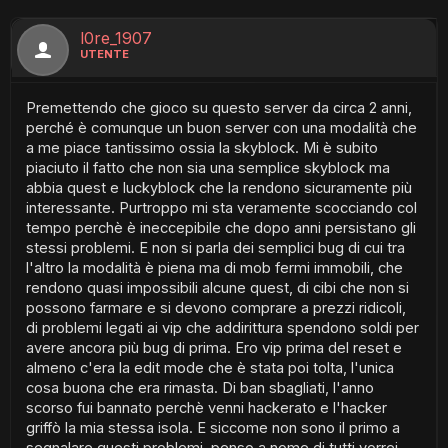
l0re_1907
UTENTE
Premettendo che gioco su questo server da circa 2 anni,
perché è comunque un buon server con una modalità che
a me piace tantissimo ossia la skyblock. Mi è subito
piaciuto il fatto che non sia una semplice skyblock ma
abbia quest e luckyblock che la rendono sicuramente più
interessante. Purtroppo mi sta veramente scocciando col
tempo perchè è ineccepibile che dopo anni persistano gli
stessi problemi. E non si parla dei semplici bug di cui tra
l'altro la modalità è piena ma di mob fermi immobili, che
rendono quasi impossibili alcune quest, di cibi che non si
possono farmare e si devono comprare a prezzi ridicoli,
di problemi legati ai vip che addirittura spendono soldi per
avere ancora più bug di prima. Ero vip prima del reset e
almeno c'era la edit mode che è stata poi tolta, l'unica
cosa buona che era rimasta. Di ban sbagliati, l'anno
scorso fui bannato perchè venni hackerato e l'hacker
griffò la mia stessa isola. E siccome non sono il primo a