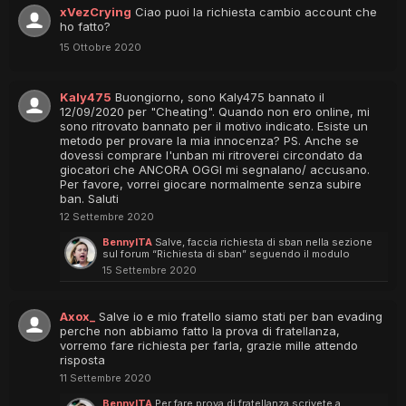
xVezCrying
Ciao puoi la richiesta cambio account che
ho fatto?
15 Ottobre 2020
Kaly475
Buongiorno, sono Kaly475 bannato il
12/09/2020 per "Cheating". Quando non ero online, mi
sono ritrovato bannato per il motivo indicato. Esiste un
metodo per provare la mia innocenza? PS. Anche se
dovessi comprare l'unban mi ritroverei circondato da
giocatori che ANCORA OGGI mi segnalano/ accusano.
Per favore, vorrei giocare normalmente senza subire
ban. Saluti
12 Settembre 2020
BennyITA
Salve, faccia richiesta di sban nella sezione
sul forum “Richiesta di sban” seguendo il modulo
15 Settembre 2020
Axox_
Salve io e mio fratello siamo stati per ban evading
perche non abbiamo fatto la prova di fratellanza,
vorremo fare richiesta per farla, grazie mille attendo
risposta
11 Settembre 2020
BennyITA
Per fare prova di fratellanza scrivete a