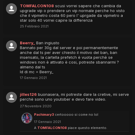
TOMFALCON108
scusi vorrei sapere che cambia da
upgrade vip o prendere un vip normale perche ho visto
che il vipmetro costa 60 pero l' uprgade da vipmetro a
star solo 40 vorrei capire la differenza
25 Febbraio 2021
Beerry_
Ban ingiusto
Bannato per 30g dal server e poi permanentemente
anche dal ts per aver chiesto il motivo del ban, ban
insensato, la cartella prefetch è vuota perchè se
windows non è attivato è cosi, potreste sbannarmi ?
almeno dal ts
Id di mc = Beerry_
17 Gennaio 2021
jilles126
buonasera, mi potreste dare la cretive, mi serve
perchè sono uno youtober e devo fare video.
27 Novembre 2020
Pachimary3
certooooo si come no lol
17 Gennaio 2021
A
TOMFALCON108
piace questo elemento.