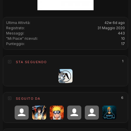
Ultima Attività:
42w 6d ago
Registrato:
31 Maggio 2020
Messaggi:
443
"Mi Piace" ricevuti:
10
Punteggio:
17
1
STA SEGUENDO
6
SEGUITO DA