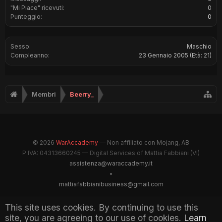
"Mi Piace" ricevuti:
0
Punteggio:
0
Sesso:
Maschio
Compleanno:
23 Gennaio 2005
(Età: 21)
Membri
Beerry_
© 2026
WarAccademy
— Non affiliato con Mojang, AB
P.IVA: 04313660245 — Digital Services of Mattia Fabbiani (VI)
assistenza@waraccademy.it
•
mattiafabbianibusiness@gmail.com
@GhostFabbyz
This site uses cookies. By continuing to use this
site, you are agreeing to our use of cookies.
Learn
Maintained by WarAccademy Administrators