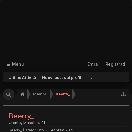
Menu
Entra
Registrati
Ultime Attività
Nuovi post sui profili
...
Membri
Beerry_
Beerry_
Utente
, Maschio, 21
Beerry_ è stato visto:
4 Febbraio 2021