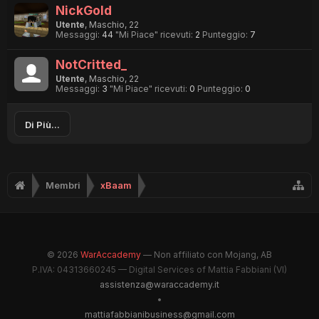
NickGold
Utente
, Maschio, 22
Messaggi:
44
"Mi Piace" ricevuti:
2
Punteggio:
7
NotCritted_
Utente
, Maschio, 22
Messaggi:
3
"Mi Piace" ricevuti:
0
Punteggio:
0
Di Più...
Membri
xBaam
© 2026
WarAccademy
— Non affiliato con Mojang, AB
P.IVA: 04313660245 — Digital Services of Mattia Fabbiani (VI)
assistenza@waraccademy.it
•
mattiafabbianibusiness@gmail.com