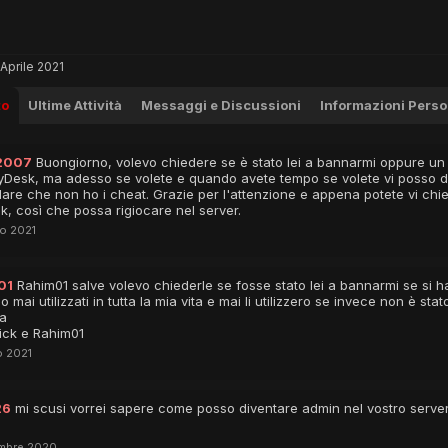
 Aprile 2021
to
Ultime Attività
Messaggi e Discussioni
Informazioni Perso
2007
Buongiorno, volevo chiedere se è stato lei a bannarmi oppure un 
Desk, ma adesso se volete e quando avete tempo se volete vi posso dare
lare che non ho i cheat. Grazie per l'attenzione e appena potete vi chi
, così che possa rigiocare nel server.
o 2021
01
Rahim01 salve volevo chiederle se fosse stato lei a bannarmi se si
ho mai utilizzati in tutta la mia vita e mai li utilizzero se invece non è s
ta
nick e Rahim01
o 2021
26
mi scusi vorrei sapere come posso diventare admin nel vostro server 
mbre 2020