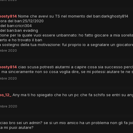
hosty814
Nome che avevi su TS nel momento del ban:darkghosty814
 ora del ban:25/12/2020
del ban:cricri304
 del ban:ban evading
ione per la quale vuoi essere unbannato: ho fatto giocare a mia sorella e
erto e ho trovato il ban
 sostegno della tua motivazione: fui proprio io a segnalare un giocator
mbre 2020
hosty814
ciao scusa potresti aiutarmi a capire cosa sia successo per
 ma sinceramente non so cosa voglia dire, se mi potessi aiutare te ne sa
mbre 2020
no_12_
Any ma ti ho spiegato che ho un pc che fa schifo se entri su an
embre 2020
ciao bro sei un admin? se si un mio amico ha un problema non gli fa jo
a mi puoi aiutare?