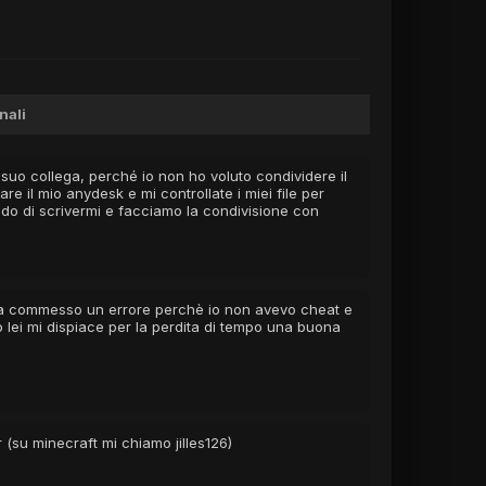
nali
suo collega, perché io non ho voluto condividere il
 il mio anydesk e mi controllate i miei file per
edo di scrivermi e facciamo la condivisione con
xBaam
 ha commesso un errore perchè io non avevo cheat e
tato lei mi dispiace per la perdita di tempo una buona
(su minecraft mi chiamo jilles126)