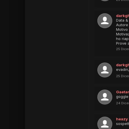
darkg
Data &
Autore 
Motivo
Motivaz
ho riap
Prove a
25 Dice
darkg
evadin,
25 Dice
Gaeta
goggle
24 Dic
heazy
sospett