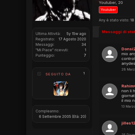
Youtuber
, 20
Youtuber
Any è stato visto:
18
Messaggi di sta
Ultima Attività:
5y 15w ago
Registrato:
17 Agosto 2020
Messaggi:
34
Donsi
"Mi Piace" ricevuti:
1
mio any
Punteggio:
7
control
anydesk
28 Marz
1
SEGUITO DA
Rahim
non li 
giorna
il mio 
13 Marz
Compleanno:
6 Settembre 2005
(Età: 20)
jilles1
25 Dice