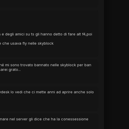
 degli amici su ts gli hanno detto di fare alt f4,poi
e che usava fly nelle skyblock
ché mi sono trovato bannato nelle skyblock per ban
rei grato...
ydesk lo vedi che ci mette anni ad aprire anche solo
inare nel server gli dice che ha la conessessione