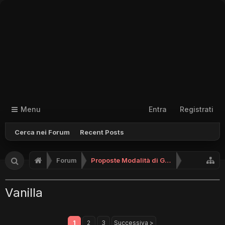
Menu
Entra
Registrati
Cerca nei Forum
Recent Posts
Forum
Proposte Modalità di Gioco (No Supporto)
Vanilla
1
2
3
Successiva >