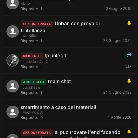
Akow
2 Giugno 2019
Risposte:
1
Unban con prova di
SEZIONE ERRATA
fratellanza
LostKillerr
23 Giugno 2022
Risposte:
1
tp unlegit
RIFIUTATO
ThatsOiraDariO
N.D.
Risposte:
–
team chat
ACCETTATO
ilLucchese
24 Giugno 2022
Risposte:
1
smarrimento a caso dei materiali
TwickPow3r
4 Aprile 2020
Risposte:
0
si puo trovare l'end facendo
SEZIONE ERRATA