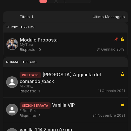
Titolo ↓
Ultimo Messaggio
STICKY THREADS
Modulo Proposta
MyTera
31 Gennaio 2019
Risposte:
0
NORMAL THREADS
[PROPOSTA] Aggiunta del
RIFIUTATO
comando /back
Mik3l3_
11 Gennaio 2021
Risposte:
1
Vanilla VIP
SEZIONE ERRATA
ErRor_F14
24 Novembre 2021
Risposte:
2
vanilla 1.14.2 non c'è più