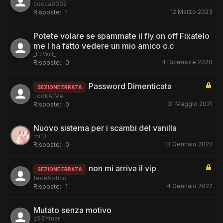
cocca9032
12 Marzo 2023
Risposte:
1
Potete volare se spammate il fly on off Fixatelo
me l ha fatto vedere un mio amico c.c
_ItzWill_
4 Dicembre 2020
Risposte:
0
Password Dimenticata
SEZIONE ERRATA
LookAtMe
31 Maggio 2021
Risposte:
0
Nuovo sistema per i scambi del vanilla
mi13
13 Gennaio 2022
Risposte:
0
non mi arriva il vip
SEZIONE ERRATA
fede5ofico
4 Gennaio 2022
Risposte:
1
Mutato senza motivo
zS3Ymar