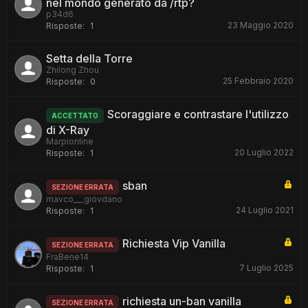
nel mondo generato da /rtp?
p34d6
23 Maggio 2020
Risposte:
1
Setta della Torre
Zhilong Zhou
25 Febbraio 2020
Risposte:
0
Scoraggiare e contrastare l'utilizzo
ACCETTATO
di X-Ray
Marpionline
20 Luglio 2022
Risposte:
1
sban
SEZIONE ERRATA
mavco___giovdano
24 Luglio 2021
Risposte:
1
Richiesta Vip Vanilla
SEZIONE ERRATA
FraBene14
7 Luglio 2025
Risposte:
1
richiesta un-ban vanilla
SEZIONE ERRATA