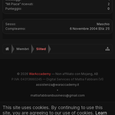
"Mi Piace" ricevuti:
2
Punteggio:
0
Sesso:
Maschio
Compleanno:
6 Novembre 2004
(Età: 21)
Membri
Slited
© 2026
WarAccademy
— Non affiliato con Mojang, AB
P.IVA: 04313660245 — Digital Services of Mattia Fabbiani (VI)
assistenza@waraccademy.it
•
mattiafabbianibusiness@gmail.com
@GhostFabbyz
This site uses cookies. By continuing to use this
site, you are agreeing to our use of cookies.
Learn
Maintained by WarAccademy Administrators