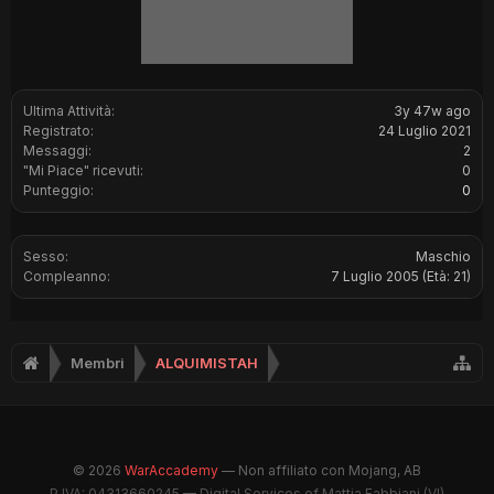
Ultima Attività:
3y 47w ago
Registrato:
24 Luglio 2021
Messaggi:
2
"Mi Piace" ricevuti:
0
Punteggio:
0
Sesso:
Maschio
Compleanno:
7 Luglio 2005
(Età: 21)
Membri
ALQUIMISTAH
© 2026
WarAccademy
— Non affiliato con Mojang, AB
P.IVA: 04313660245 — Digital Services of Mattia Fabbiani (VI)