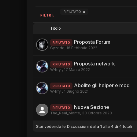
RIFIUTATO
x
FILTRI:
Titolo
Proposta Forum
RIFIUTATO
Cyzedd
,
16 Febbraio 2022
Proposta network
RIFIUTATO
W4rry_
,
17 Marzo 2022
Abolite gli helper e mod
RIFIUTATO
W4rry_
,
1 Giugno 2021
Nuova Sezione
RIFIUTATO
The_Real_Monte
,
30 Ottobre 2020
Stai vedendo le Discussioni dalla 1 alla 4 di 4 totali