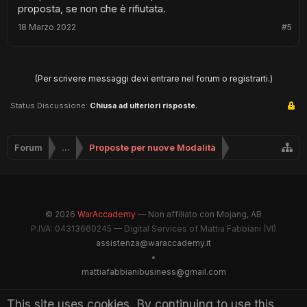
proposta, se non che è rifiutata.
18 Marzo 2022
#5
(Per scrivere messaggi devi entrare nel forum o registrarti.)
Status Discussione:
Chiusa ad ulteriori risposte.
Forum
...
Proposte per nuove Modalità
© 2026
WarAccademy
— Non affiliato con Mojang, AB
P.IVA: 04313660245 — Digital Services of Mattia Fabbiani (VI)
assistenza@waraccademy.it
•
mattiafabbianibusiness@gmail.com
@GhostFabbyz
This site uses cookies. By continuing to use this