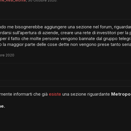
he_Real_Monte
,
30 Ottobre 2020
.
do me bisognerebbe aggiungere una sezione nel forum, riguardante
rdarsi sull’apertura di aziende, creare una rete di investitori per la p
per il fatto che molte persone vengono bannate dal gruppo teleg
 la maggior parte delle cose dette non vengono prese tanto seri
bre 2020
mente informarti che già
esiste
una sezione riguardante
Metropol
ne.