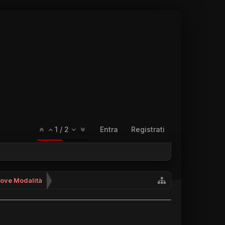
1
/
2
Entra
Registrati
uove Modalità