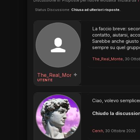
Discussione in '
Proposte per nuove Modalità
' iniziata da
T
Status Discussione:
Chiusa ad ulteriori risposte.
La faccio breve: secon
contatto, aiutarsi, acco
Sarebbe anche giusto 
sempre su quel gruppo
The_Real_Monte
,
30 Otto
The_Real_Monte
UTENTE
Ciao, volevo semplice
Chiudo la discussio
Cerxh
,
30 Ottobre 2020