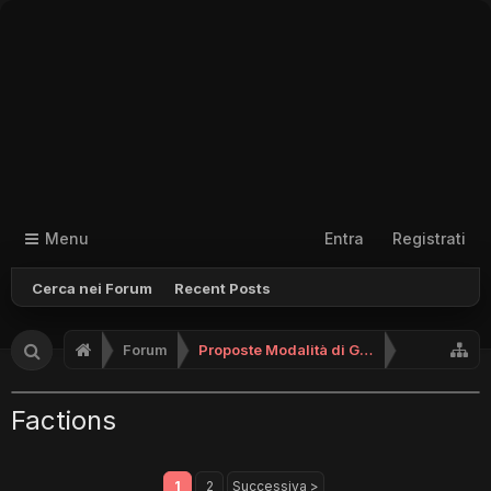
Menu
Entra
Registrati
Cerca nei Forum
Recent Posts
Forum
Proposte Modalità di Gioco (No Supporto)
Factions
1
2
Successiva >