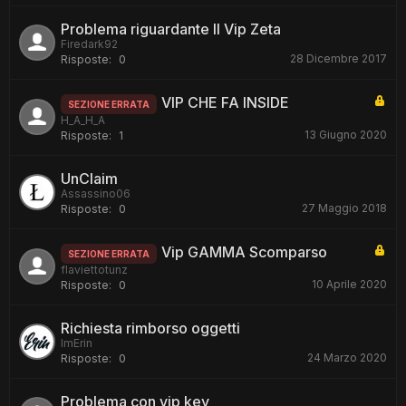
Problema riguardante Il Vip Zeta
Firedark92
28 Dicembre 2017
Risposte:
0
VIP CHE FA INSIDE
SEZIONE ERRATA
H_A_H_A
13 Giugno 2020
Risposte:
1
UnClaim
Assassino06
27 Maggio 2018
Risposte:
0
Vip GAMMA Scomparso
SEZIONE ERRATA
flaviettotunz
10 Aprile 2020
Risposte:
0
Richiesta rimborso oggetti
ImErin
24 Marzo 2020
Risposte:
0
Problema con vip key