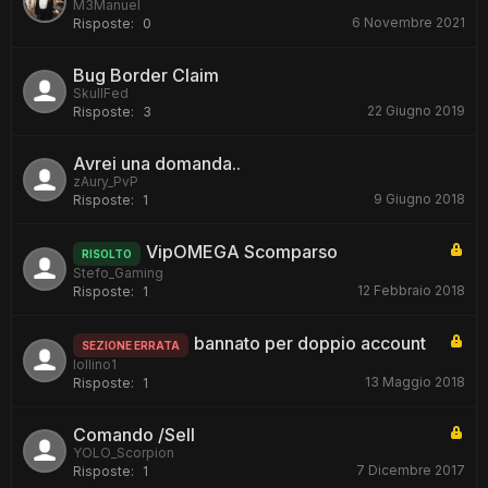
M3Manuel
6 Novembre 2021
Risposte:
0
Bug Border Claim
SkullFed
22 Giugno 2019
Risposte:
3
Avrei una domanda..
zAury_PvP
9 Giugno 2018
Risposte:
1
VipOMEGA Scomparso
RISOLTO
Stefo_Gaming
12 Febbraio 2018
Risposte:
1
bannato per doppio account
SEZIONE ERRATA
lollino1
13 Maggio 2018
Risposte:
1
Comando /Sell
YOLO_Scorpion
7 Dicembre 2017
Risposte:
1