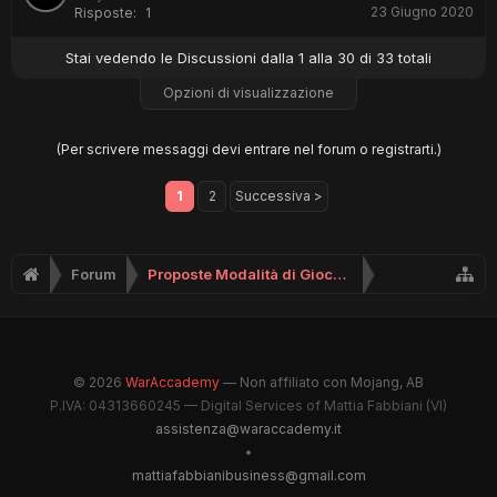
23 Giugno 2020
Risposte:
1
Stai vedendo le Discussioni dalla 1 alla 30 di 33 totali
Opzioni di visualizzazione
(Per scrivere messaggi devi entrare nel forum o registrarti.)
1
2
Successiva >
Forum
Proposte Modalità di Gioco (No Supporto)
© 2026
WarAccademy
— Non affiliato con Mojang, AB
P.IVA: 04313660245 — Digital Services of Mattia Fabbiani (VI)
assistenza@waraccademy.it
•
mattiafabbianibusiness@gmail.com