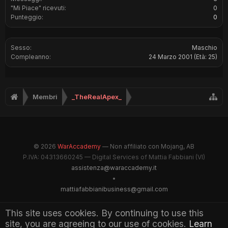
"Mi Piace" ricevuti:
0
Punteggio:
0
Sesso:
Maschio
Compleanno:
24 Marzo 2001
(Età: 25)
Membri
_TheRealApex_
© 2026
WarAccademy
— Non affiliato con Mojang, AB
P.IVA: 04313660245 — Digital Services of Mattia Fabbiani (VI)
assistenza@waraccademy.it
•
mattiafabbianibusiness@gmail.com
@GhostFabbyz
This site uses cookies. By continuing to use this
site, you are agreeing to our use of cookies.
Learn
Maintained by WarAccademy Administrators