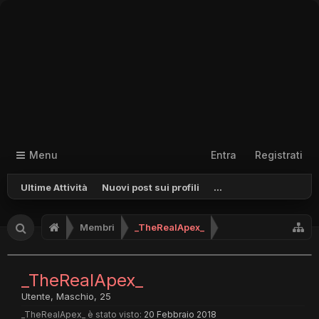
Menu
Entra
Registrati
Ultime Attività
Nuovi post sui profili
...
Membri
_TheRealApex_
_TheRealApex_
Utente
, Maschio, 25
_TheRealApex_ è stato visto:
20 Febbraio 2018