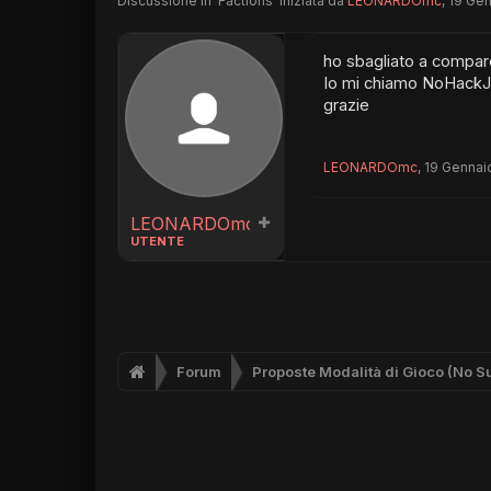
Discussione in '
Factions
' iniziata da
LEONARDOmc
,
19 Gen
ho sbagliato a compar
Io mi chiamo NoHackJus
grazie
LEONARDOmc
,
19 Gennai
LEONARDOmc
UTENTE
Forum
Proposte Modalità di Gioco (No S