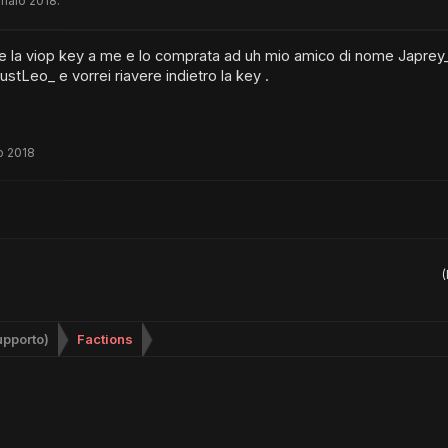
naio 2018
.
e la viop key a me e lo comprata ad uh mio amico di nome Japrey_
tLeo_ e vorrei riavere indietro la key .
o 2018
(
upporto)
Factions