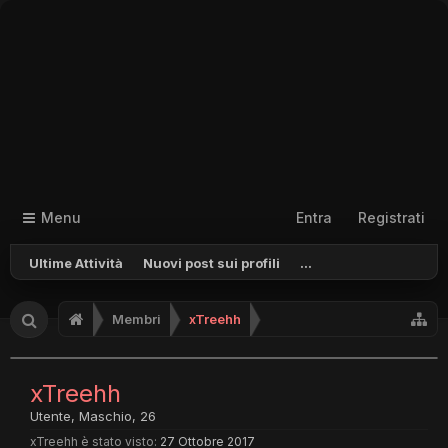
Menu
Entra
Registrati
Ultime Attività
Nuovi post sui profili
...
Membri
xTreehh
xTreehh
Utente
, Maschio, 26
xTreehh è stato visto:
27 Ottobre 2017