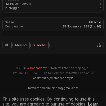
"Mi Piace" ricevuti:
1
Punteggio:
2
Sesso:
Maschio
Compleanno:
25 Novembre 1999
(Età: 26)
Membri
xTreehh
© 2026
WarAccademy
— Non affiliato con Mojang, AB
P.IVA: 04313660245 — Digital Services of Mattia Fabbiani (VI)
assistenza@waraccademy.it
•
mattiafabbianibusiness@gmail.com
@GhostFabbyz
This site uses cookies. By continuing to use this
site, you are agreeing to our use of cookies.
Learn
Maintained by WarAccademy Administrators