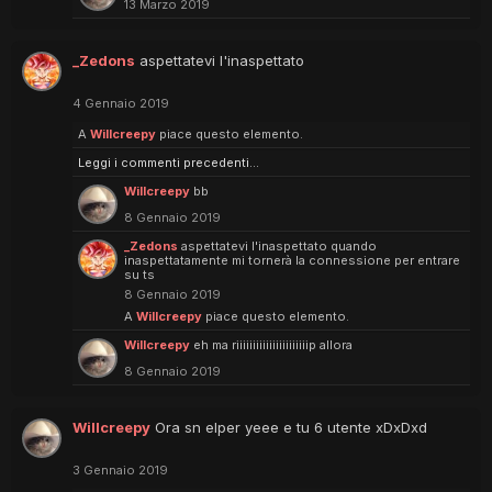
13 Marzo 2019
_Zedons
aspettatevi l'inaspettato
4 Gennaio 2019
A
Willcreepy
piace questo elemento.
Leggi i commenti precedenti...
Willcreepy
bb
8 Gennaio 2019
_Zedons
aspettatevi l'inaspettato quando
inaspettatamente mi tornerà la connessione per entrare
su ts
8 Gennaio 2019
A
Willcreepy
piace questo elemento.
Willcreepy
eh ma riiiiiiiiiiiiiiiiiiiiiip allora
8 Gennaio 2019
Willcreepy
Ora sn elper yeee e tu 6 utente xDxDxd
3 Gennaio 2019