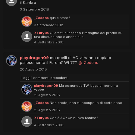
il Kankro
3 Settembre 2018
_Zedons
quale stato?
3 Settembre 2018
XFuryus
Guardati cliccando l’immagine del profilo su
una discussione o anche qua.
4 Settembre 2018
playdragon09
ma quelli di AC vi hanno copiato
pallesemente il Forum? Wtf???
@_Zedons
20 Agosto 2018
Leggi i commenti precedenti...
playdragon09
Ma comunque TW lagga di meno ma
vabbe
21 Agosto 2018
_Zedons
Non credo, non mi occupo io di certe cose.
21 Agosto 2018
XFuryus
Cos’è AC? Un nuovo Kankro?
4 Settembre 2018