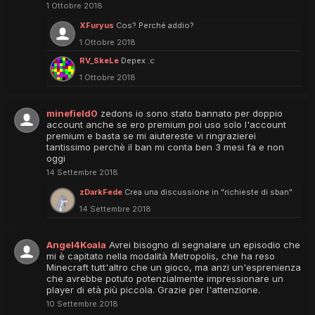
1 Ottobre 2018
XFuryus
Cos? Perché addio?
1 Ottobre 2018
RV_SkeLe
Depex :c
1 Ottobre 2018
minefield0
zedons io sono stato bannato per doppio
account anche se ero premium poi uso solo l'account
premium e basta se mi aiutereste vi ringrazierei
tantissimo perchè il ban mi conta ben 3 mesi fa e non
oggi
14 Settembre 2018
zDarkFede
Crea una discussione in "richieste di sban"
14 Settembre 2018
Angel4Koala
Avrei bisogno di segnalare un episodio che
mi è capitato nella modalità Metropolis, che ha reso
Minecraft tutt'altro che un gioco, ma anzi un'esprenienza
che avrebbe potuto potenzialmente impressionare un
player di età più piccola. Grazie per l'attenzione.
10 Settembre 2018