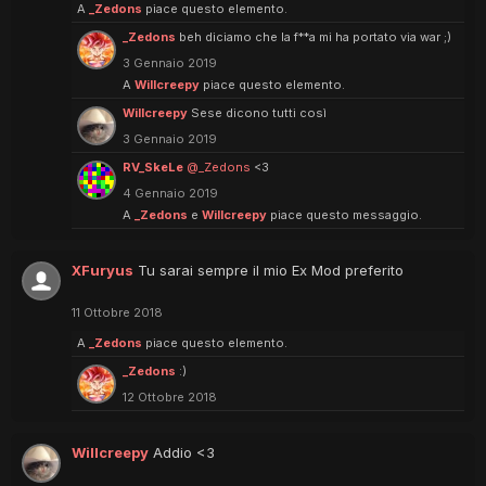
A
_Zedons
piace questo elemento.
_Zedons
beh diciamo che la f**a mi ha portato via war ;)
3 Gennaio 2019
A
Willcreepy
piace questo elemento.
Willcreepy
Sese dicono tutti così
3 Gennaio 2019
RV_SkeLe
@_Zedons
<3
4 Gennaio 2019
A
_Zedons
e
Willcreepy
piace questo messaggio.
XFuryus
Tu sarai sempre il mio Ex Mod preferito
11 Ottobre 2018
A
_Zedons
piace questo elemento.
_Zedons
:)
12 Ottobre 2018
Willcreepy
Addio <3