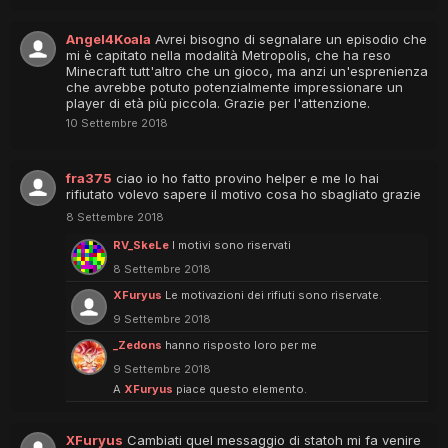
Angel4Koala
Avrei bisogno di segnalare un episodio che
mi è capitato nella modalità Metropolis, che ha reso
Minecraft tutt'altro che un gioco, ma anzi un'esprenienza
che avrebbe potuto potenzialmente impressionare un
player di età più piccola. Grazie per l'attenzione.
10 Settembre 2018
fra375
ciao io ho fatto provino helper e me lo hai
rifiutato volevo sapere il motivo cosa ho sbagliato grazie
8 Settembre 2018
RV_SkeLe
I motivi sono riservati
8 Settembre 2018
XFuryus
Le motivazioni dei rifiuti sono riservate.
9 Settembre 2018
_Zedons
hanno risposto loro per me
9 Settembre 2018
A
XFuryus
piace questo elemento.
XFuryus
Cambiati quel messaggio di statoh mi fa venire