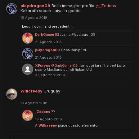
playdragon09
Bella immagine profilo
@_Zedons
Kakaroth supah saiyajin goddo
19 Agosto 2018
Leggi i commenti precedenti...
DarkGamer02
/banip Playdragon09
21 Agosto 2018
playdragon09
Cosa Banip? xD
21 Agosto 2018
XFuryus
@DarkGamer02
non puoi fare l’helper! Loro
usano MaxBans quindi /ipban U.U
3 Settembre 2018
Willcreepy
Uruguay
19 Agosto 2018
_Zedons
??
19 Agosto 2018
A
Willcreepy
piace questo elemento.