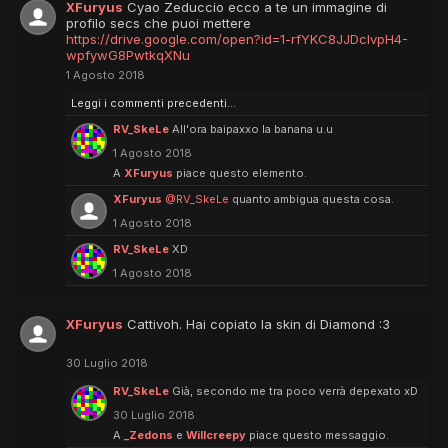
XFuryus
Cyao Zeduccio ecco a te un immagine di
profilo secs che puoi mettere
https://drive.google.com/open?id=1-rfYKC8JJDcIvpH4-
wpfywG8PwtkqXNu
1 Agosto 2018
Leggi i commenti precedenti...
RV_SkeLe
All'ora baipaxxo la banana u.u
1 Agosto 2018
A
XFuryus
piace questo elemento.
XFuryus
@RV_SkeLe
quanto ambigua questa cosa.
1 Agosto 2018
RV_SkeLe
XD
1 Agosto 2018
XFuryus
Cattivoh. Hai copiato la skin di Diamond :3
30 Luglio 2018
RV_SkeLe
Già, secondo me tra poco verrà depexato xD
30 Luglio 2018
A
_Zedons
e
Willcreepy
piace questo messaggio.