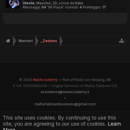
Utente
, Maschio, 29,
scrive da
Italia
Messaggi:
64
"Mi Piace" ricevuti:
4
Punteggio:
17
Membri
_Zedons
© 2026
WarAccademy
— Non affiliato con Mojang, AB
P.IVA: 04313660245 — Digital Services of Mattia Fabbiani (VI)
assistenza@waraccademy.it
•
mattiafabbianibusiness@gmail.com
@GhostFabbyz
This site uses cookies. By continuing to use this
site, you are agreeing to our use of cookies.
Learn
Maintained by WarAccademy Administrators
More.