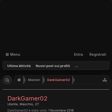
Menu
Entra
Registrati
Ultime Attività
Nuovi post sui profili
...
Membri
DarkGamer02
DarkGamer02
Utente
, Maschio, 27
DarkGamer02 è stato visto:
1 Novembre 2018