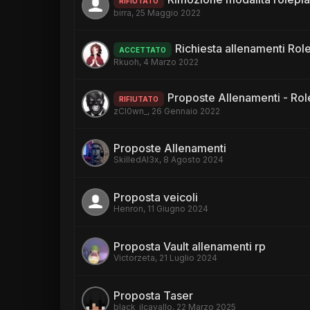
RIFIUTATO
birra
,
25 Maggio 2022
Richiesta allenamenti Rol
ACCETTATO
Rkuoh
,
4 Marzo 2022
Proposte Allenamenti - Rol
RIFIUTATO
zCl0wn_
,
26 Gennaio 2022
Proposte Allenamenti
SkilledAl3x
,
8 Agosto 2024
Proposta veicoli
Henron
,
11 Giugno 2024
Proposta Vault allenamenti rp
Victorzeta
,
21 Luglio 2024
Proposta Taser
black_ilcavallo
,
22 Marzo 2025