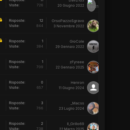
Dav21d3
Visite:
726
20 Giugno 2022
Risposte:
12
OrsoPazzoSgravo
Visite:
844
3 Novembre 2022
Risposte:
1
GioCole
Visite:
384
29 Gennaio 2022
Risposte:
1
zFyreee
Visite:
709
22 Gennaio 2025
Risposte:
0
Henron
Visite:
657
11 Giugno 2024
Risposte:
3
_Macss
Visite:
766
23 Luglio 2024
Risposte:
2
Il_Grillo69
Visite:
738
22 Marzo 2025