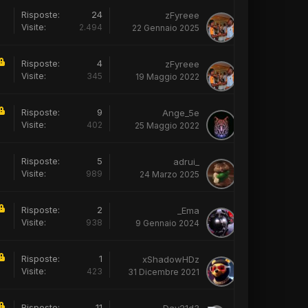
Risposte:
24
zFyreee
Visite:
2.494
22 Gennaio 2025
Risposte:
4
zFyreee
Visite:
345
19 Maggio 2022
Risposte:
9
Ange_5e
Visite:
402
25 Maggio 2022
Risposte:
5
adrui_
Visite:
989
24 Marzo 2025
Risposte:
2
_Ema
Visite:
938
9 Gennaio 2024
Risposte:
1
xShadowHDz
Visite:
423
31 Dicembre 2021
Risposte:
11