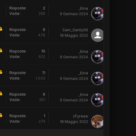
Risposte:
2
_Ema
Visite:
265
9 Gennaio 2024
Risposte:
9
Sam_Santy06
Visite:
478
18 Maggio 2022
Risposte:
10
_Ema
Visite:
622
9 Gennaio 2024
Risposte:
11
_Ema
Visite:
1.033
9 Gennaio 2024
Risposte:
6
_Ema
Visite:
551
9 Gennaio 2024
Risposte:
1
zFyreee
Visite:
274
18 Maggio 2022