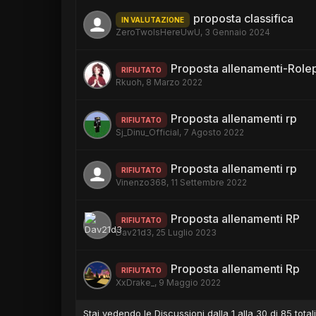
proposta classifica
IN VALUTAZIONE
ZeroTwoIsHereUwU
,
3 Gennaio 2024
Proposta allenamenti-Role
RIFIUTATO
Rkuoh
,
8 Marzo 2022
Proposta allenamenti rp
RIFIUTATO
Sj_Dinu_Official
,
7 Agosto 2022
Proposta allenamenti rp
RIFIUTATO
Vinenzo368
,
11 Settembre 2022
Proposta allenamenti RP
RIFIUTATO
Dav21d3
,
25 Luglio 2023
Proposta allenamenti Rp
RIFIUTATO
XxDrake_
,
9 Maggio 2022
Stai vedendo le Discussioni dalla 1 alla 30 di 85 totali