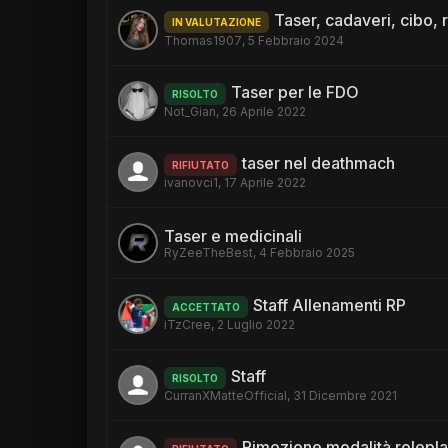
Taser, cadaveri, cibo
IN VALUTAZIONE
Thomas1907
,
5 Febbraio 2024
Taser per le FDO
RISOLTO
Not_Gian
,
26 Aprile 2022
taser nel deathmach
RIFIUTATO
ivanovci1
,
17 Aprile 2022
Taser e medicinali
RyZeeTheBest
,
4 Febbraio 2025
Staff Allenamenti RP
ACCETTATO
iTzCree
,
2 Luglio 2022
Staff
RISOLTO
CurranXMatteOfficial
,
31 Dicembre 2021
Rimozione modalità rolepl