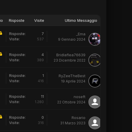
io
Risposte
Visite
Ultimo Messaggio
Risposte:
7
_Ema
Visite:
537
9 Gennaio 2024
Risposte:
4
Bridlaflea76639
Visite:
389
23 Dicembre 2022
Risposte:
1
RyZeeTheBest
Visite:
416
19 Aprile 2024
Risposte:
11
noseft
Visite:
1.280
22 Ottobre 2024
Risposte:
0
Rosario
Visite:
316
31 Marzo 2023