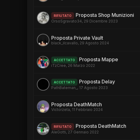
Proposta Shop Munizioni
RIFIUTATO
OrsoSgravato34
,
29 Dicembre 2023
Proposta Private Vault
black_ilcavallo
,
29 Agosto 2024
Proposta Mappe
ACCETTATO
iTzCree
,
26 Marzo 2022
Proposta Delay
ACCETTATO
PathBateman_
,
17 Agosto 2023
Proposta DeathMatch
Victorzeta
,
11 Febbraio 2024
Proposta DeathMatch
RIFIUTATO
AleGotti
,
27 Gennaio 2022