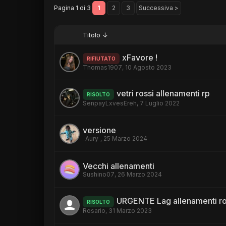
Pagina 1 di 3
1
2
3
Successiva >
Titolo ↓
xFavore !
RIFIUTATO
Thomas1907
,
10 Agosto 2023
vetri rossi allenamenti rp
RISOLTO
SenpayLxvesEreh
,
7 Luglio 2022
versione
_Aury_
,
25 Marzo 2024
Vecchi allenamenti
Sushino07
,
26 Marzo 2024
URGENTE Lag allenamenti ro
RISOLTO
Rosario
,
31 Marzo 2023