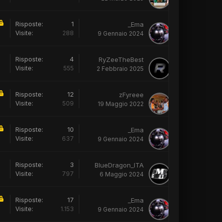
Risposte:
1
_Ema
Visite:
288
9 Gennaio 2024
Risposte:
4
RyZeeTheBest
Visite:
555
2 Febbraio 2025
Risposte:
12
zFyreee
Visite:
509
19 Maggio 2022
Risposte:
10
_Ema
Visite:
637
9 Gennaio 2024
Risposte:
3
BlueDragon_ITA
Visite:
797
6 Maggio 2024
Risposte:
17
_Ema
Visite:
1.153
9 Gennaio 2024