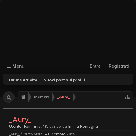
Menu
Entra
Registrati
Ultime Attività
Nuovi post sui profili
...
Membri
_Aury_
_Aury_
Utente
, Femmina, 18,
scrive da
Emilia Romagna
_Aury_ è stato visto:
4 Dicembre 2025