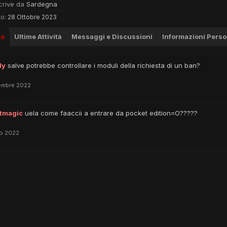
crive da
Sardegna
o:
28 Ottobre 2023
to
Ultime Attività
Messaggi e Discussioni
Informazioni Perso
ly
salve potrebbe controllare i moduli della richiesta di un ban?
embre 2022
magic
uela come faaccii a entrare da pocket edition=O?????
io 2022