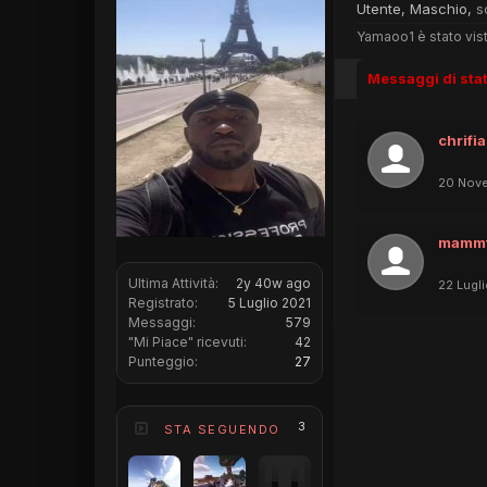
Utente
, Maschio,
s
Yamaoo1 è stato vist
Messaggi di sta
chrifia
20 Nov
mammt
Ultima Attività:
2y 40w ago
22 Lugl
Registrato:
5 Luglio 2021
Messaggi:
579
"Mi Piace" ricevuti:
42
Punteggio:
27
3
STA SEGUENDO