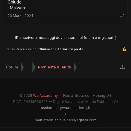
Chiudo
-Malware
23 Marzo 2024
#2
(Per scrivere messaggi devi entrare nel forum o registrarti.)
Status Discussione:
Chiusa ad ulteriori risposte.
Forum
...
Richiesta di Aiuto
© 2026
WarAccademy
— Non affiliato con Mojang, AB
P.IVA: 04313660245 — Digital Services of Mattia Fabbiani (VI)
assistenza@waraccademy.it
•
mattiafabbianibusiness@gmail.com