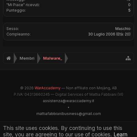
"Mi Piace" ricevuti:
0
Punteggio:
5
Sesso:
Maschio
Compleanno:
30 Luglio 2006
(Età: 20)
Membri
Malware_
© 2026
WarAccademy
— Non affiliato con Mojang, AB
P.IVA: 04313660245 — Digital Services of Mattia Fabbiani (VI)
assistenza@waraccademy.it
•
mattiafabbianibusiness@gmail.com
@GhostFabbyz
This site uses cookies. By continuing to use this
site, you are agreeing to our use of cookies.
Learn
Maintained by WarAccademy Administrators