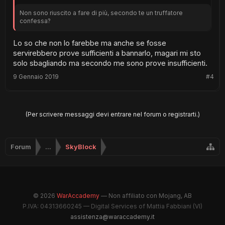
Non sono riuscito a fare di più, secondo te un truffatore
confessa?
Lo so che non lo farebbe ma anche se fosse
servirebbero prove sufficienti a bannarlo, magari mi sto
solo sbagliando ma secondo me sono prove insufficienti.
9 Gennaio 2019
#4
(Per scrivere messaggi devi entrare nel forum o registrarti.)
Forum
...
SkyBlock
© 2026
WarAccademy
— Non affiliato con Mojang, AB
P.IVA: 04313660245 — Digital Services of Mattia Fabbiani (VI)
assistenza@waraccademy.it