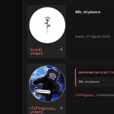
Mh, mi piasce
lore4L
,
27 Agosto 2020
lore4L
UTENTE
DROPPINO HA SCRITTO
Mh, mi piasce
iTzPinguuuu_
,
4 Settembr
iTzPinguuuu_
UTENTE