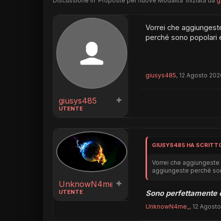
Discussione in '
Proposte per nuove Modalità
' iniziata da
g
Vorrei che aggiungest
perché sono popolari
giusys485
,
12 Agosto 202
giusys485
UTENTE
GIUSYS485 HA SCRITT
Vorrei che aggiungeste 
aggiungeste perché so
UnknowN4me_
Sono perfettamente 
UTENTE
UnknowN4me_
,
12 Agost