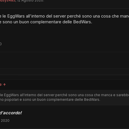
iusys485
,
12 Agosto 2020
.
e le EggWars all'interno del server perché sono una cosa che man
 e sono un buon complementare delle BedWars.
0
O:
↑
le EggWars all'interno del server perché sono una cosa che manca e sarebbe
no popolari e sono un buon complementare delle BedWars.
d'accordo!
o 2020