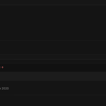
:
↑
e 2020