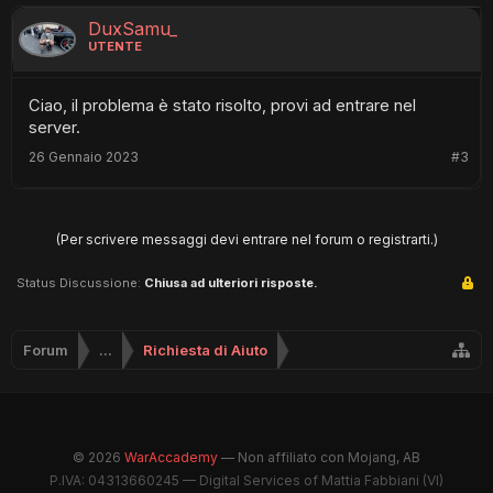
DuxSamu_
UTENTE
Ciao, il problema è stato risolto, provi ad entrare nel
server.
26 Gennaio 2023
#3
(Per scrivere messaggi devi entrare nel forum o registrarti.)
Status Discussione:
Chiusa ad ulteriori risposte.
Forum
...
Richiesta di Aiuto
© 2026
WarAccademy
— Non affiliato con Mojang, AB
P.IVA: 04313660245 — Digital Services of Mattia Fabbiani (VI)