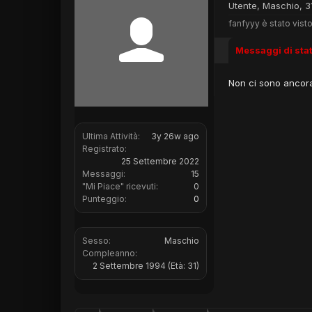
Utente
, Maschio, 3
fanfyyy è stato visto
Messaggi di sta
Non ci sono ancora 
Ultima Attività:
3y 26w ago
Registrato:
25 Settembre 2022
Messaggi:
15
"Mi Piace" ricevuti:
0
Punteggio:
0
Sesso:
Maschio
Compleanno:
2 Settembre 1994
(Età: 31)