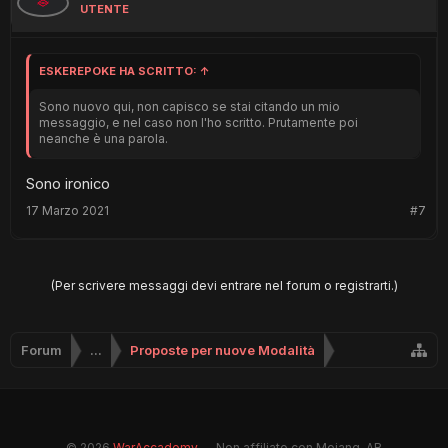
UTENTE
ESKEREPOKE HA SCRITTO:
↑
Sono nuovo qui, non capisco se stai citando un mio
messaggio, e nel caso non l'ho scritto. Prutamente poi
neanche è una parola.
Sono ironico
17 Marzo 2021
#7
(Per scrivere messaggi devi entrare nel forum o registrarti.)
Forum
...
Proposte per nuove Modalità
© 2026
WarAccademy
— Non affiliato con Mojang, AB