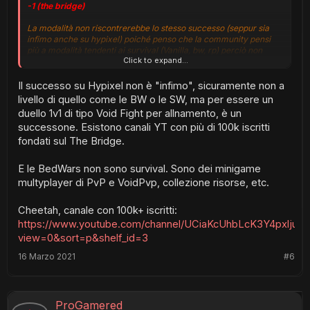
-1 (the bridge)
La modalità non riscontrerebbe lo stesso successo (seppur sia
infimo anche su hypixel) poiché penso che la community pensi
più a modalità tendenti ai survival (Vanilla, bw, rp) perciò non
Click to expand...
converrebbe tenerla aperta per poi penalizzarne altre.
Grazie per i consigli e Buona Giornata!
Il successo su Hypixel non è "infimo", sicuramente non a
livello di quello come le BW o le SW, ma per essere un
duello 1v1 di tipo Void Fight per allnamento, è un
successone. Esistono canali YT con più di 100k iscritti
fondati sul The Bridge.
E le BedWars non sono survival. Sono dei minigame
multyplayer di PvP e VoidPvp, collezione risorse, etc.
Cheetah, canale con 100k+ iscritti:
https://www.youtube.com/channel/UCiaKcUhbLcK3Y4pxljuyu
view=0&sort=p&shelf_id=3
16 Marzo 2021
#6
ProGamered